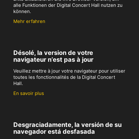
alle Funktionen der Digital Concert Hall nutzen zu
können.
Mehr erfahren
Désolé, la version de votre
navigateur n’est pas à jour
Veuillez mettre à jour votre navigateur pour utiliser
toutes les fonctionnalités de la Digital Concert
Hall.
En savoir plus
Desgraciadamente, la versión de su
navegador está desfasada