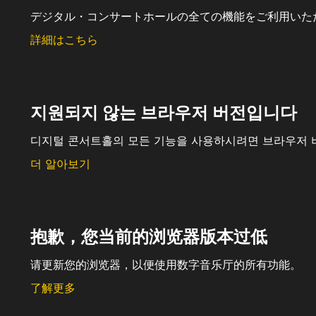
デジタル・コンサートホールの全ての機能をご利用いた
詳細はこちら
지원되지 않는 브라우저 버전입니다
디지털 콘서트홀의 모든 기능을 사용하시려면 브라우저 
더 알아보기
抱歉，您当前的浏览器版本过低
请更新您的浏览器，以便使用数字音乐厅的所有功能。
了解更多