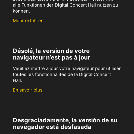
alle Funktionen der Digital Concert Hall nutzen zu
können.
Mehr erfahren
Désolé, la version de votre
navigateur n’est pas à jour
Veuillez mettre à jour votre navigateur pour utiliser
toutes les fonctionnalités de la Digital Concert
Hall.
En savoir plus
Desgraciadamente, la versión de su
navegador está desfasada