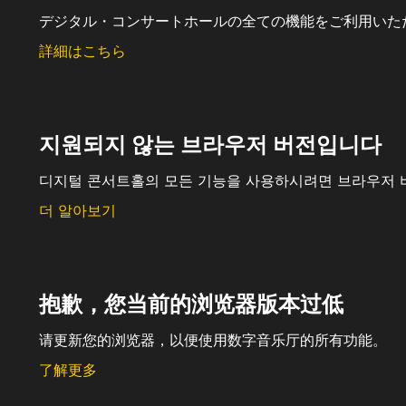
デジタル・コンサートホールの全ての機能をご利用いた
詳細はこちら
지원되지 않는 브라우저 버전입니다
디지털 콘서트홀의 모든 기능을 사용하시려면 브라우저 
더 알아보기
抱歉，您当前的浏览器版本过低
请更新您的浏览器，以便使用数字音乐厅的所有功能。
了解更多