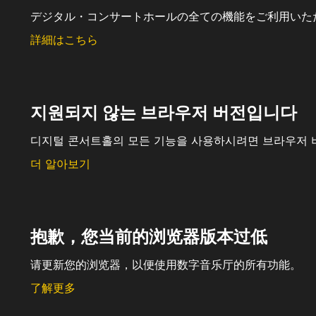
デジタル・コンサートホールの全ての機能をご利用いた
詳細はこちら
지원되지 않는 브라우저 버전입니다
디지털 콘서트홀의 모든 기능을 사용하시려면 브라우저 
더 알아보기
抱歉，您当前的浏览器版本过低
请更新您的浏览器，以便使用数字音乐厅的所有功能。
了解更多