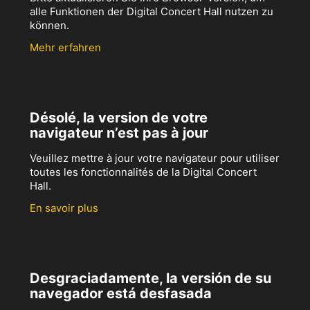
alle Funktionen der Digital Concert Hall nutzen zu
können.
Mehr erfahren
Désolé, la version de votre
navigateur n’est pas à jour
Veuillez mettre à jour votre navigateur pour utiliser
toutes les fonctionnalités de la Digital Concert
Hall.
En savoir plus
Desgraciadamente, la versión de su
navegador está desfasada