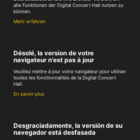
alle Funktionen der Digital Concert Hall nutzen zu
können.
Mehr erfahren
Désolé, la version de votre
navigateur n’est pas à jour
Veuillez mettre à jour votre navigateur pour utiliser
toutes les fonctionnalités de la Digital Concert
Hall.
En savoir plus
Desgraciadamente, la versión de su
navegador está desfasada