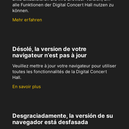
alle Funktionen der Digital Concert Hall nutzen zu
können.
Mehr erfahren
Désolé, la version de votre
navigateur n’est pas à jour
Veuillez mettre à jour votre navigateur pour utiliser
toutes les fonctionnalités de la Digital Concert
Hall.
En savoir plus
Desgraciadamente, la versión de su
navegador está desfasada