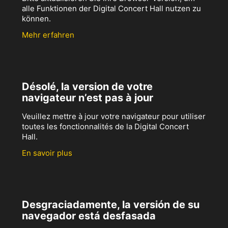
alle Funktionen der Digital Concert Hall nutzen zu
können.
Mehr erfahren
Désolé, la version de votre
navigateur n’est pas à jour
Veuillez mettre à jour votre navigateur pour utiliser
toutes les fonctionnalités de la Digital Concert
Hall.
En savoir plus
Desgraciadamente, la versión de su
navegador está desfasada