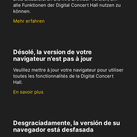
alle Funktionen der Digital Concert Hall nutzen zu
können.
Mehr erfahren
Désolé, la version de votre
navigateur n’est pas à jour
Veuillez mettre à jour votre navigateur pour utiliser
toutes les fonctionnalités de la Digital Concert
Hall.
En savoir plus
Desgraciadamente, la versión de su
navegador está desfasada