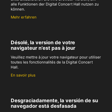
alle Funktionen der Digital Concert Hall nutzen zu
können.
Mehr erfahren
Désolé, la version de votre
navigateur n’est pas à jour
Veuillez mettre à jour votre navigateur pour utiliser
toutes les fonctionnalités de la Digital Concert
Hall.
En savoir plus
Desgraciadamente, la versión de su
navegador está desfasada