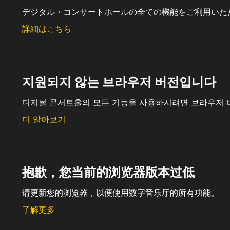
デジタル・コンサートホールの全ての機能をご利用いた
詳細はこちら
지원되지 않는 브라우저 버전입니다
디지털 콘서트홀의 모든 기능을 사용하시려면 브라우저 
더 알아보기
抱歉，您当前的浏览器版本过低
请更新您的浏览器，以便使用数字音乐厅的所有功能。
了解更多