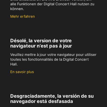
alle Funktionen der Digital Concert Hall nutzen zu
können.
Mehr erfahren
Désolé, la version de votre
navigateur n’est pas à jour
Veuillez mettre à jour votre navigateur pour utiliser
toutes les fonctionnalités de la Digital Concert
Hall.
En savoir plus
Desgraciadamente, la versión de su
navegador está desfasada