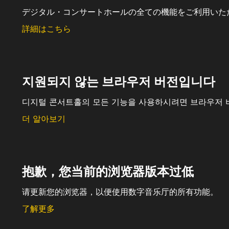
デジタル・コンサートホールの全ての機能をご利用いた
詳細はこちら
지원되지 않는 브라우저 버전입니다
디지털 콘서트홀의 모든 기능을 사용하시려면 브라우저 
더 알아보기
抱歉，您当前的浏览器版本过低
请更新您的浏览器，以便使用数字音乐厅的所有功能。
了解更多