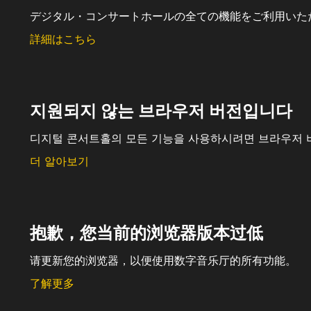
デジタル・コンサートホールの全ての機能をご利用いた
詳細はこちら
지원되지 않는 브라우저 버전입니다
디지털 콘서트홀의 모든 기능을 사용하시려면 브라우저 
더 알아보기
抱歉，您当前的浏览器版本过低
请更新您的浏览器，以便使用数字音乐厅的所有功能。
了解更多