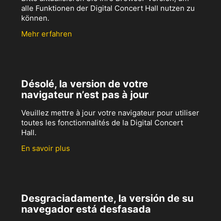
alle Funktionen der Digital Concert Hall nutzen zu
können.
Mehr erfahren
Désolé, la version de votre
navigateur n’est pas à jour
Veuillez mettre à jour votre navigateur pour utiliser
toutes les fonctionnalités de la Digital Concert
Hall.
En savoir plus
Desgraciadamente, la versión de su
navegador está desfasada