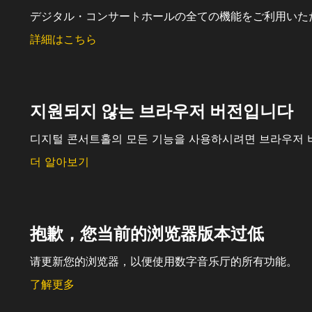
デジタル・コンサートホールの全ての機能をご利用いた
詳細はこちら
지원되지 않는 브라우저 버전입니다
디지털 콘서트홀의 모든 기능을 사용하시려면 브라우저 
더 알아보기
抱歉，您当前的浏览器版本过低
请更新您的浏览器，以便使用数字音乐厅的所有功能。
了解更多