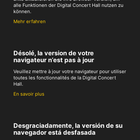
alle Funktionen der Digital Concert Hall nutzen zu
können.
Mehr erfahren
Désolé, la version de votre
navigateur n’est pas à jour
Veuillez mettre à jour votre navigateur pour utiliser
toutes les fonctionnalités de la Digital Concert
Hall.
En savoir plus
Desgraciadamente, la versión de su
navegador está desfasada