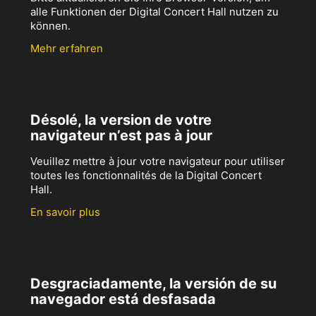
alle Funktionen der Digital Concert Hall nutzen zu
können.
Mehr erfahren
Désolé, la version de votre
navigateur n’est pas à jour
Veuillez mettre à jour votre navigateur pour utiliser
toutes les fonctionnalités de la Digital Concert
Hall.
En savoir plus
Desgraciadamente, la versión de su
navegador está desfasada