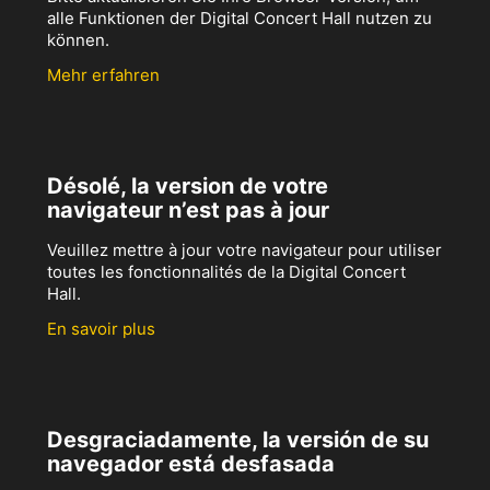
alle Funktionen der Digital Concert Hall nutzen zu
können.
Mehr erfahren
Désolé, la version de votre
navigateur n’est pas à jour
Veuillez mettre à jour votre navigateur pour utiliser
toutes les fonctionnalités de la Digital Concert
Hall.
En savoir plus
Desgraciadamente, la versión de su
navegador está desfasada