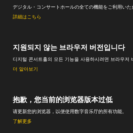
デジタル・コンサートホールの全ての機能をご利用いた
詳細はこちら
지원되지 않는 브라우저 버전입니다
디지털 콘서트홀의 모든 기능을 사용하시려면 브라우저 
더 알아보기
抱歉，您当前的浏览器版本过低
请更新您的浏览器，以便使用数字音乐厅的所有功能。
了解更多