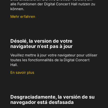
alle Funktionen der Digital Concert Hall nutzen zu
können.
Mehr erfahren
Désolé, la version de votre
navigateur n’est pas à jour
Veuillez mettre à jour votre navigateur pour utiliser
toutes les fonctionnalités de la Digital Concert
Hall.
En savoir plus
Desgraciadamente, la versión de su
navegador está desfasada