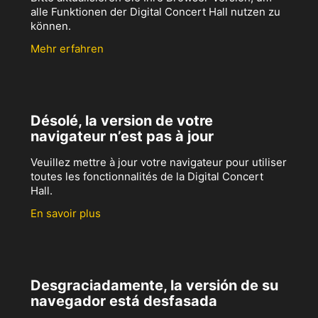
alle Funktionen der Digital Concert Hall nutzen zu
können.
Mehr erfahren
Désolé, la version de votre
navigateur n’est pas à jour
Veuillez mettre à jour votre navigateur pour utiliser
toutes les fonctionnalités de la Digital Concert
Hall.
En savoir plus
Desgraciadamente, la versión de su
navegador está desfasada