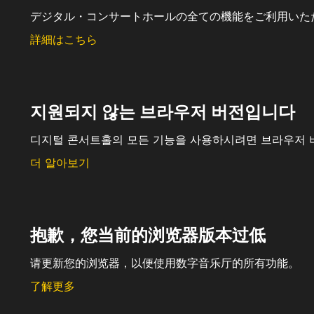
デジタル・コンサートホールの全ての機能をご利用いた
詳細はこちら
지원되지 않는 브라우저 버전입니다
디지털 콘서트홀의 모든 기능을 사용하시려면 브라우저 
더 알아보기
抱歉，您当前的浏览器版本过低
请更新您的浏览器，以便使用数字音乐厅的所有功能。
了解更多