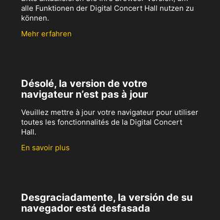
alle Funktionen der Digital Concert Hall nutzen zu
können.
Mehr erfahren
Désolé, la version de votre
navigateur n’est pas à jour
Veuillez mettre à jour votre navigateur pour utiliser
toutes les fonctionnalités de la Digital Concert
Hall.
En savoir plus
Desgraciadamente, la versión de su
navegador está desfasada