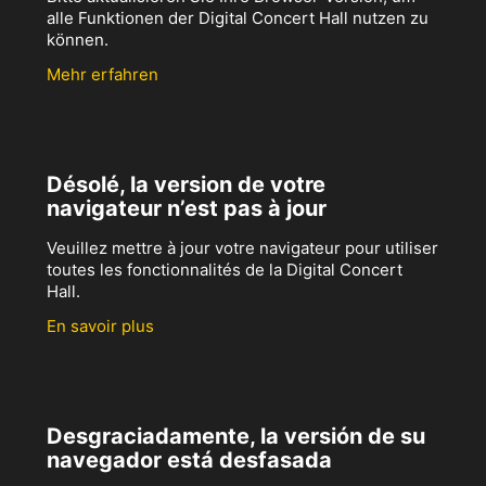
alle Funktionen der Digital Concert Hall nutzen zu
können.
Mehr erfahren
Désolé, la version de votre
navigateur n’est pas à jour
Veuillez mettre à jour votre navigateur pour utiliser
toutes les fonctionnalités de la Digital Concert
Hall.
En savoir plus
Desgraciadamente, la versión de su
navegador está desfasada