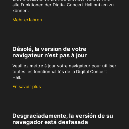
alle Funktionen der Digital Concert Hall nutzen zu
können.
Mehr erfahren
Désolé, la version de votre
navigateur n’est pas à jour
Veuillez mettre à jour votre navigateur pour utiliser
toutes les fonctionnalités de la Digital Concert
Hall.
En savoir plus
Desgraciadamente, la versión de su
navegador está desfasada