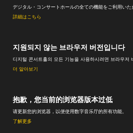
デジタル・コンサートホールの全ての機能をご利用いた
詳細はこちら
지원되지 않는 브라우저 버전입니다
디지털 콘서트홀의 모든 기능을 사용하시려면 브라우저 
더 알아보기
抱歉，您当前的浏览器版本过低
请更新您的浏览器，以便使用数字音乐厅的所有功能。
了解更多