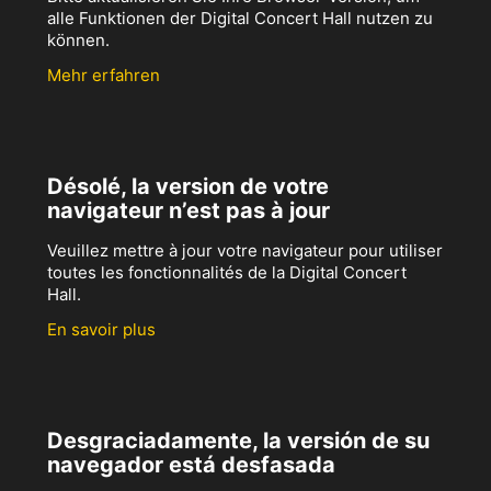
alle Funktionen der Digital Concert Hall nutzen zu
können.
Mehr erfahren
Désolé, la version de votre
navigateur n’est pas à jour
Veuillez mettre à jour votre navigateur pour utiliser
toutes les fonctionnalités de la Digital Concert
Hall.
En savoir plus
Desgraciadamente, la versión de su
navegador está desfasada