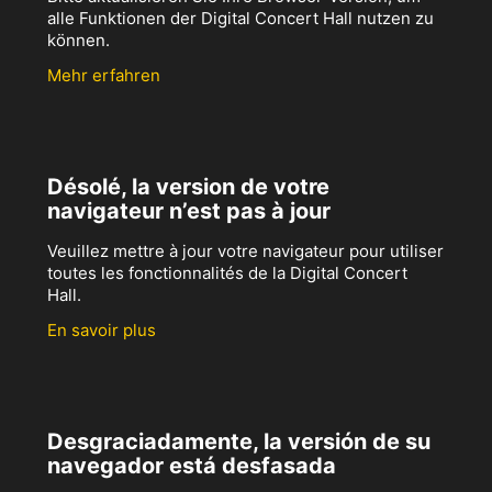
alle Funktionen der Digital Concert Hall nutzen zu
können.
Mehr erfahren
Désolé, la version de votre
navigateur n’est pas à jour
Veuillez mettre à jour votre navigateur pour utiliser
toutes les fonctionnalités de la Digital Concert
Hall.
En savoir plus
Desgraciadamente, la versión de su
navegador está desfasada