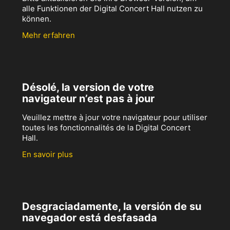
alle Funktionen der Digital Concert Hall nutzen zu
können.
Mehr erfahren
Désolé, la version de votre
navigateur n’est pas à jour
Veuillez mettre à jour votre navigateur pour utiliser
toutes les fonctionnalités de la Digital Concert
Hall.
En savoir plus
Desgraciadamente, la versión de su
navegador está desfasada