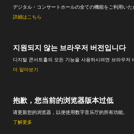
デジタル・コンサートホールの全ての機能をご利用いた
詳細はこちら
지원되지 않는 브라우저 버전입니다
디지털 콘서트홀의 모든 기능을 사용하시려면 브라우저 
더 알아보기
抱歉，您当前的浏览器版本过低
请更新您的浏览器，以便使用数字音乐厅的所有功能。
了解更多