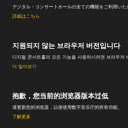
デジタル・コンサートホールの全ての機能をご利用いた
詳細はこちら
지원되지 않는 브라우저 버전입니다
디지털 콘서트홀의 모든 기능을 사용하시려면 브라우저 
더 알아보기
抱歉，您当前的浏览器版本过低
请更新您的浏览器，以便使用数字音乐厅的所有功能。
了解更多