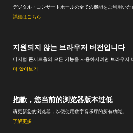
デジタル・コンサートホールの全ての機能をご利用いた
詳細はこちら
지원되지 않는 브라우저 버전입니다
디지털 콘서트홀의 모든 기능을 사용하시려면 브라우저 
더 알아보기
抱歉，您当前的浏览器版本过低
请更新您的浏览器，以便使用数字音乐厅的所有功能。
了解更多