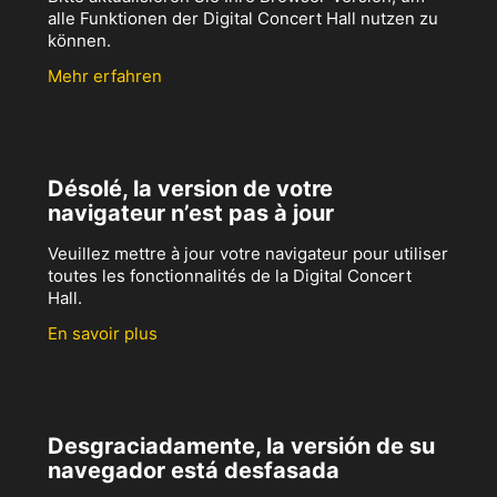
alle Funktionen der Digital Concert Hall nutzen zu
können.
Mehr erfahren
Désolé, la version de votre
navigateur n’est pas à jour
Veuillez mettre à jour votre navigateur pour utiliser
toutes les fonctionnalités de la Digital Concert
Hall.
En savoir plus
Desgraciadamente, la versión de su
navegador está desfasada