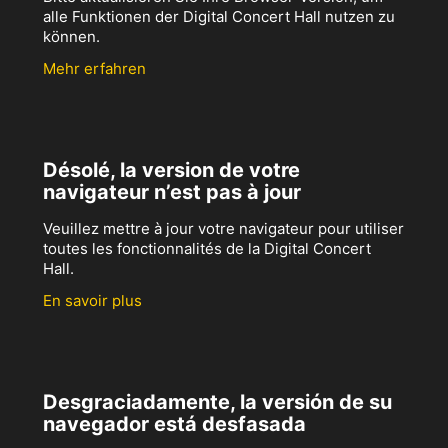
alle Funktionen der Digital Concert Hall nutzen zu
können.
Mehr erfahren
Désolé, la version de votre
navigateur n’est pas à jour
Veuillez mettre à jour votre navigateur pour utiliser
toutes les fonctionnalités de la Digital Concert
Hall.
En savoir plus
Desgraciadamente, la versión de su
navegador está desfasada