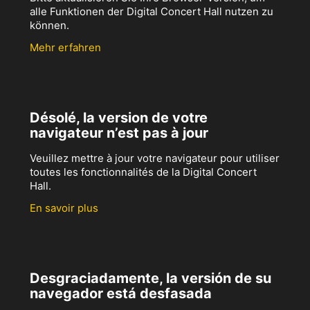
alle Funktionen der Digital Concert Hall nutzen zu
können.
Mehr erfahren
Désolé, la version de votre
navigateur n’est pas à jour
Veuillez mettre à jour votre navigateur pour utiliser
toutes les fonctionnalités de la Digital Concert
Hall.
En savoir plus
Desgraciadamente, la versión de su
navegador está desfasada