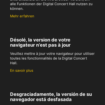
alle Funktionen der Digital Concert Hall nutzen zu
können.
Mehr erfahren
Désolé, la version de votre
navigateur n’est pas à jour
Veuillez mettre à jour votre navigateur pour utiliser
toutes les fonctionnalités de la Digital Concert
Hall.
En savoir plus
Desgraciadamente, la versión de su
navegador está desfasada