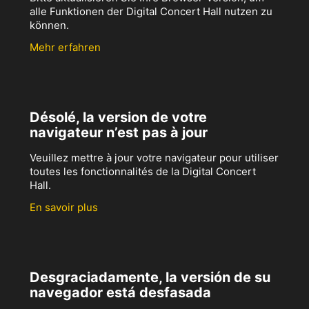
alle Funktionen der Digital Concert Hall nutzen zu
können.
Mehr erfahren
Désolé, la version de votre
navigateur n’est pas à jour
Veuillez mettre à jour votre navigateur pour utiliser
toutes les fonctionnalités de la Digital Concert
Hall.
En savoir plus
Desgraciadamente, la versión de su
navegador está desfasada