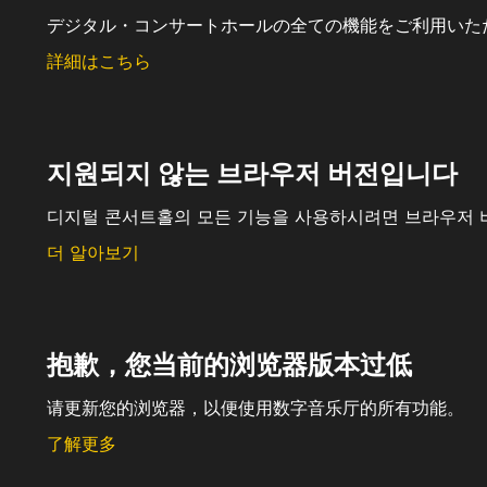
デジタル・コンサートホールの全ての機能をご利用いた
詳細はこちら
지원되지 않는 브라우저 버전입니다
디지털 콘서트홀의 모든 기능을 사용하시려면 브라우저 
더 알아보기
抱歉，您当前的浏览器版本过低
请更新您的浏览器，以便使用数字音乐厅的所有功能。
了解更多