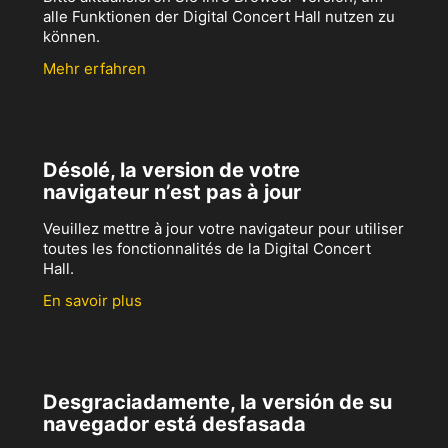
alle Funktionen der Digital Concert Hall nutzen zu
können.
Mehr erfahren
Désolé, la version de votre
navigateur n’est pas à jour
Veuillez mettre à jour votre navigateur pour utiliser
toutes les fonctionnalités de la Digital Concert
Hall.
En savoir plus
Desgraciadamente, la versión de su
navegador está desfasada