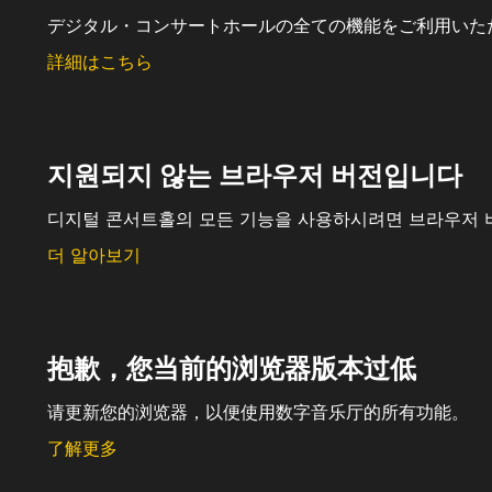
デジタル・コンサートホールの全ての機能をご利用いた
詳細はこちら
지원되지 않는 브라우저 버전입니다
디지털 콘서트홀의 모든 기능을 사용하시려면 브라우저 
더 알아보기
抱歉，您当前的浏览器版本过低
请更新您的浏览器，以便使用数字音乐厅的所有功能。
了解更多