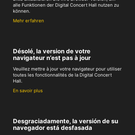
alle Funktionen der Digital Concert Hall nutzen zu
können.
Mehr erfahren
Désolé, la version de votre
navigateur n’est pas à jour
Veuillez mettre à jour votre navigateur pour utiliser
toutes les fonctionnalités de la Digital Concert
Hall.
En savoir plus
Desgraciadamente, la versión de su
navegador está desfasada