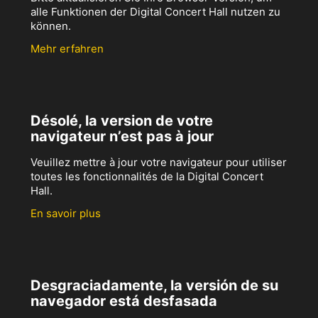
alle Funktionen der Digital Concert Hall nutzen zu
können.
Mehr erfahren
Désolé, la version de votre
navigateur n’est pas à jour
Veuillez mettre à jour votre navigateur pour utiliser
toutes les fonctionnalités de la Digital Concert
Hall.
En savoir plus
Desgraciadamente, la versión de su
navegador está desfasada