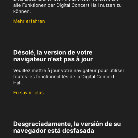
alle Funktionen der Digital Concert Hall nutzen zu
können.
Mehr erfahren
Désolé, la version de votre
navigateur n’est pas à jour
Veuillez mettre à jour votre navigateur pour utiliser
toutes les fonctionnalités de la Digital Concert
Hall.
En savoir plus
Desgraciadamente, la versión de su
navegador está desfasada