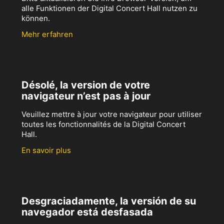
alle Funktionen der Digital Concert Hall nutzen zu
können.
Mehr erfahren
Désolé, la version de votre
navigateur n’est pas à jour
Veuillez mettre à jour votre navigateur pour utiliser
toutes les fonctionnalités de la Digital Concert
Hall.
En savoir plus
Desgraciadamente, la versión de su
navegador está desfasada