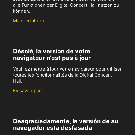
alle Funktionen der Digital Concert Hall nutzen zu
können.
Mehr erfahren
Désolé, la version de votre
navigateur n’est pas à jour
Veuillez mettre à jour votre navigateur pour utiliser
toutes les fonctionnalités de la Digital Concert
Hall.
En savoir plus
Desgraciadamente, la versión de su
navegador está desfasada