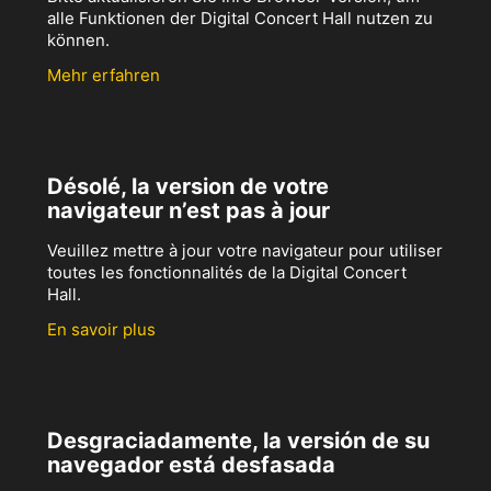
alle Funktionen der Digital Concert Hall nutzen zu
können.
Mehr erfahren
Désolé, la version de votre
navigateur n’est pas à jour
Veuillez mettre à jour votre navigateur pour utiliser
toutes les fonctionnalités de la Digital Concert
Hall.
En savoir plus
Desgraciadamente, la versión de su
navegador está desfasada