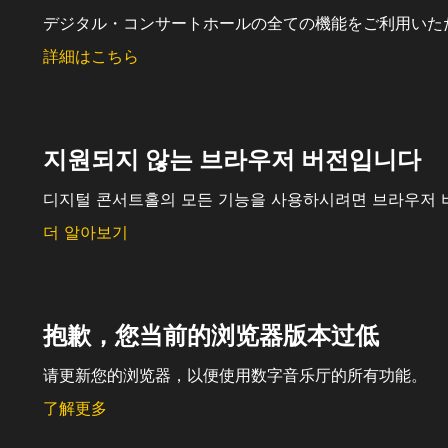
デジタル・コンサートホールの全ての機能をご利用いた
詳細はこちら
지원되지 않는 브라우저 버전입니다
디지털 콘서트홀의 모든 기능을 사용하시려면 브라우저 
더 알아보기
抱歉，您当前的浏览器版本过低
请更新您的浏览器，以便使用数字音乐厅的所有功能。
了解更多