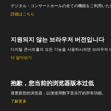
デジタル・コンサートホールの全ての機能をご利用いた
詳細はこちら
지원되지 않는 브라우저 버전입니다
디지털 콘서트홀의 모든 기능을 사용하시려면 브라우저 
더 알아보기
抱歉，您当前的浏览器版本过低
请更新您的浏览器，以便使用数字音乐厅的所有功能。
了解更多